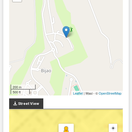
200 m
500 ft
Leaflet
| Wasi - ©
OpenStreetMap
Street View