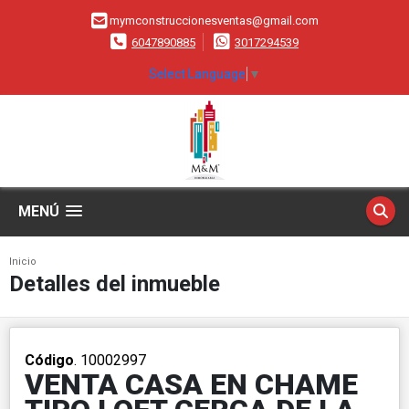
mymconstruccionesventas@gmail.com
6047890885
3017294539
Select Language
▼
MENÚ
Inicio
Detalles del inmueble
Código
. 10002997
VENTA CASA EN CHAME