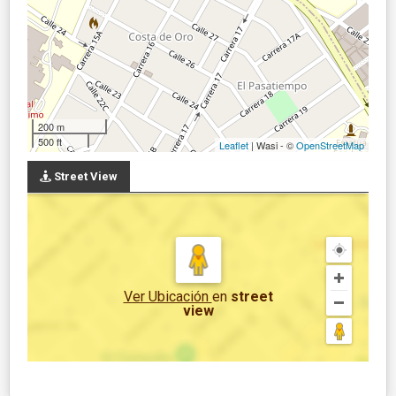
200 m
500 ft
Leaflet
| Wasi - ©
OpenStreetMap
Street View
Ver Ubicación
en
street
view