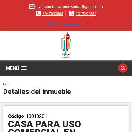
mymconstruccionesventas@gmail.com
6047890885
3017294539
Select Language
▼
MENÚ
Inicio
Detalles del inmueble
Código
. 10013201
CASA PARA USO