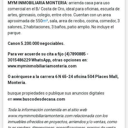
MYM INMOBILIARIA MONTERIA:
arrienda casa para uso
comercial en el B/ Costa de Oro, ideal para oficinas, escuela de
artes, gimnasio, colegio, entre otros. Cuentan con un area
aproximada de 550
m²
, sala, area de recibo, cocina, comedor, 3
salones, 2 habitaciones, 3 baños, patio amplio. No incluye el
parque.
Canon 5.200.000 negociables.
Para ver acuerde su cita a fijo (4)7890885 -
3015486229 WhatsApp, otras opciones en:
www.myminmobiliariamonteria.com
O acérquese a la carrera 6 N 65-24 oficina 504 Places Mall,
Montería.
busque propiedades o publique sus anuncios digitales
en
www.buscodesdecasa.com
Toda la información contenida en el sitio web
www.myminmobiliariamonteria.com relacionada con los
inmuebles ofrecidos en proyectos, arriendos y/o ventas, como
lo es renders, dimensiones, especificaciones, precios de venta,