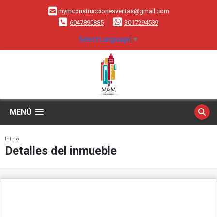
mymconstruccionesventas@gmail.com
6047890885
3017294539
Select Language
▼
MENÚ
Inicio
Detalles del inmueble