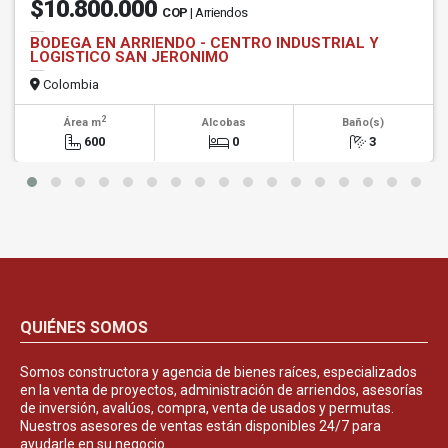
$10.800.000
COP
| Arriendos
BODEGA EN ARRIENDO - CENTRO INDUSTRIAL Y
LOGISTICO SAN JERONIMO
Colombia
2
Área m
Alcobas
Baño(s)
600
0
3
QUIÉNES SOMOS
Somos constructora y agencia de bienes raíces, especializados
en la venta de proyectos, administración de arriendos, asesorías
de inversión, avalúos, compra, venta de usados y permutas.
Nuestros asesores de ventas están disponibles 24/7 para
ayudarle en su negocio.