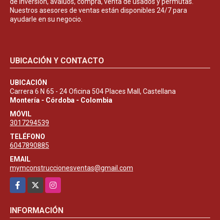
de inversión, avalúos, compra, venta de usados y permutas.
Nuestros asesores de ventas están disponibles 24/7 para
ayudarle en su negocio.
UBICACIÓN Y CONTACTO
UBICACIÓN
Carrera 6 N 65 - 24 Oficina 504 Places Mall, Castellana
Montería - Córdoba - Colombia
MÓVIL
3017294539
TELÉFONO
6047890885
EMAIL
mymconstruccionesventas@gmail.com
Facebook
X
Instagram
INFORMACIÓN