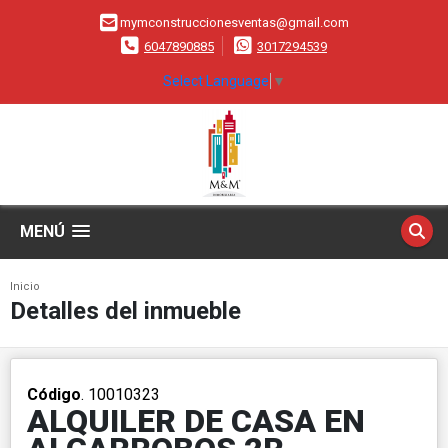
mymconstruccionesventas@gmail.com
6047890885
3017294539
Select Language
▼
MENÚ
Inicio
Detalles del inmueble
Código
. 10010323
ALQUILER DE CASA EN