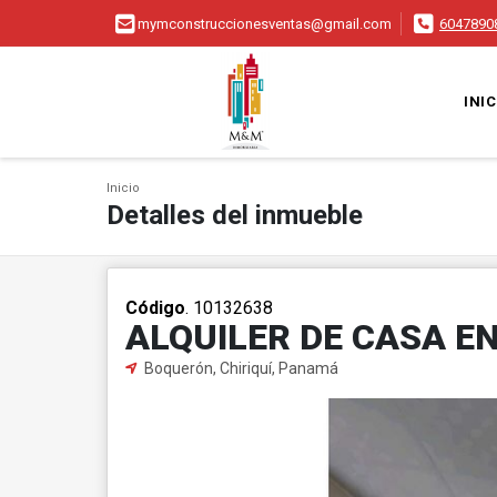
mymconstruccionesventas@gmail.com
6047890
INIC
Inicio
Detalles del inmueble
Código
. 10132638
ALQUILER DE CASA E
Boquerón, Chiriquí, Panamá