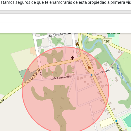
¡estamos seguros de que te enamorarás de esta propiedad a primera vis