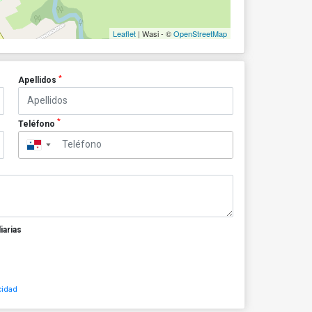
Leaflet
| Wasi - ©
OpenStreetMap
*
Apellidos
*
Teléfono
▼
iarias
cidad