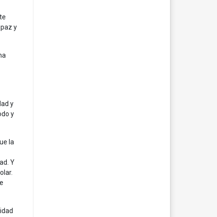
te
 paz y
na
dad y
odo y
ue la
ad. Y
olar.
ue
lidad