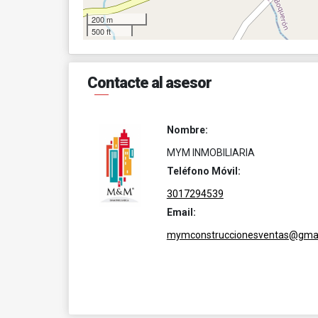
200 m
500 ft
Contacte al asesor
Nombre:
MYM INMOBILIARIA
Teléfono Móvil:
3017294539
Email:
mymconstruccionesventas@gmai