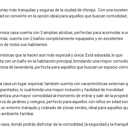
nas más tranquilas y seguras de la ciudad de chiriqui . Con una excelen
edad se convierte en la opción ideal para aquellos que buscan comodidad,
rmosa casa cuenta con 3 amplias alcobas, perfectas para acomodar a u
demás, cuenta con 2 baños completamente equipados y en excelentes
es de todos sus habitantes.
erísticas que la hacen aún más especial y única. Está adosada, lo que
nta con un baño en la habitación principal, brindando una mayor comodi
zona de lavandería, perfecta para aquellos que buscan un espacio cóm
ta casa un lugar especial, también cuenta con características externas q
citados, lo cual brinda una mayor inclusión y facilidad de movilidad.
ntiza una mayor comodidad al momento de entrar y salir de la propied
 de jardines y colegios, perfecto para aquellos con niños en edad esc
un entorno tranquilo y rodeado de zonas verdes, ideal para aquellos q
 ambiente familiar.
 casa, donde podrás disfrutar de la comodidad, la seguridad y la tranqui