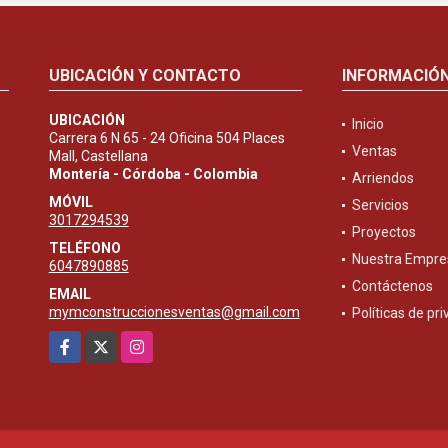
UBICACIÓN Y CONTACTO
INFORMACIÓ
UBICACIÓN
Inicio
Carrera 6 N 65 - 24 Oficina 504 Places
Ventas
Mall, Castellana
Montería - Córdoba - Colombia
Arriendos
MÓVIL
Servicios
3017294539
Proyectos
TELÉFONO
Nuestra Empre
6047890885
Contáctenos
EMAIL
mymconstruccionesventas@gmail.com
Políticas de pr
Facebook
X
Instagram