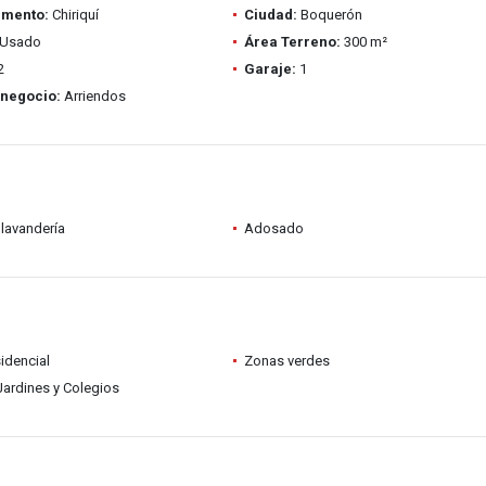
amento:
Chiriquí
Ciudad:
Boquerón
Usado
Área Terreno:
300 m²
2
Garaje:
1
 negocio:
Arriendos
lavandería
Adosado
idencial
Zonas verdes
Jardines y Colegios