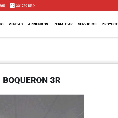
885
3017294539
IO
VENTAS
ARRIENDOS
PERMUTAR
SERVICIOS
PROYEC
N BOQUERON 3R