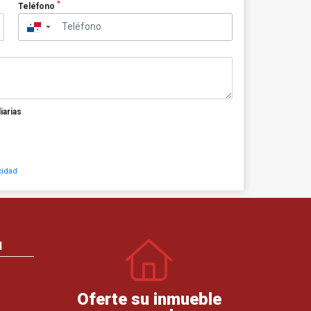
*
Teléfono
▼
iarias
cidad
N
Oferte su inmueble