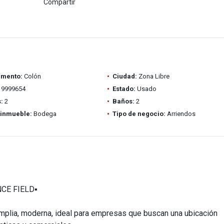
Compartir
amento:
Colón
Ciudad:
Zona Libre
9999654
Estado:
Usado
:
2
Baños:
2
 inmueble:
Bodega
Tipo de negocio:
Arriendos
E FIELD▪️
mplia, moderna, ideal para empresas que buscan una ubicación