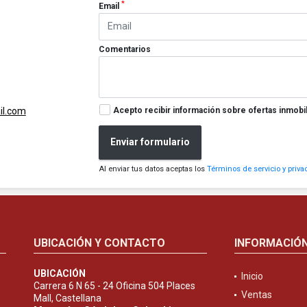
*
Email
Comentarios
Acepto recibir información sobre ofertas inmobil
l.com
Enviar formulario
Al enviar tus datos aceptas los
Términos de servicio y priva
UBICACIÓN Y CONTACTO
INFORMACIÓ
UBICACIÓN
Inicio
Carrera 6 N 65 - 24 Oficina 504 Places
Ventas
Mall, Castellana