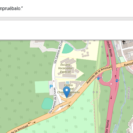
mpruébalo.”