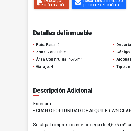
Descargar
Recomendar inmueble
información
por correo electrónico
Detalles del inmueble
País:
Panamá
Depart
Zona:
Zona Libre
Código:
Área Construida:
4675 m²
Alcobas
Garaje:
4
Tipo de
Descripción Adicional
Escritura
▪️ GRAN OPORTUNIDAD DE ALQUILER WN GRANC
Se alquila impresionante bodega de 4,675 m², a