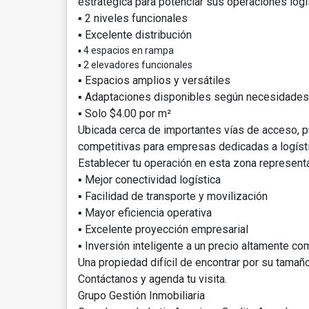
estratégica para potenciar sus operaciones logí
▪️ 2 niveles funcionales
▪️ Excelente distribución
▪️ 4 espacios en rampa
▪️ 2 elevadores funcionales
▪️ Espacios amplios y versátiles
▪️ Adaptaciones disponibles según necesidades
▪️ Solo $4.00 por m²
Ubicada cerca de importantes vías de acceso, p
competitivas para empresas dedicadas a logístic
Establecer tu operación en esta zona representa
▪️ Mejor conectividad logística
▪️ Facilidad de transporte y movilización
▪️ Mayor eficiencia operativa
▪️ Excelente proyección empresarial
▪️ Inversión inteligente a un precio altamente co
Una propiedad difícil de encontrar por su tamaño,
Contáctanos y agenda tu visita.
Grupo Gestión Inmobiliaria