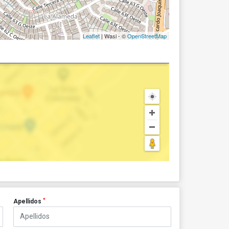
Leaflet
| Wasi - ©
OpenStreetMap
*
Apellidos