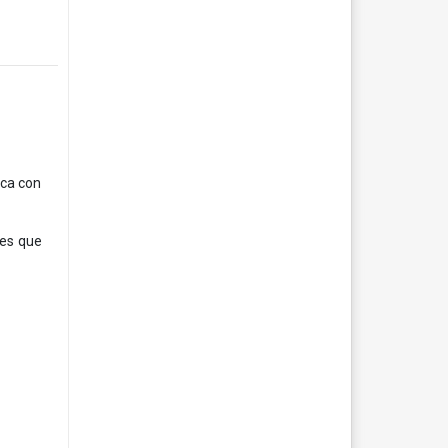
ica con
les que