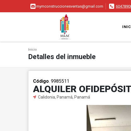
mymconstruccionesventas@gmail.com
6047890
INIC
Inicio
Detalles del inmueble
Código
. 9985511
ALQUILER OFIDEPÓSI
Calidonia, Panamá, Panamá