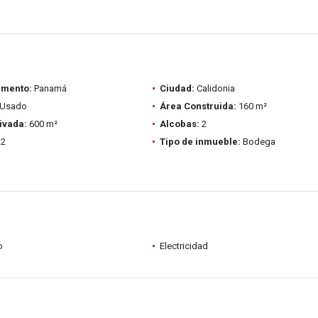
amento:
Panamá
Ciudad:
Calidonia
Usado
Área Construida:
160 m²
ivada:
600 m²
Alcobas:
2
2
Tipo de inmueble:
Bodega
o
Electricidad