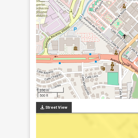
200 m
500 ft
Street View