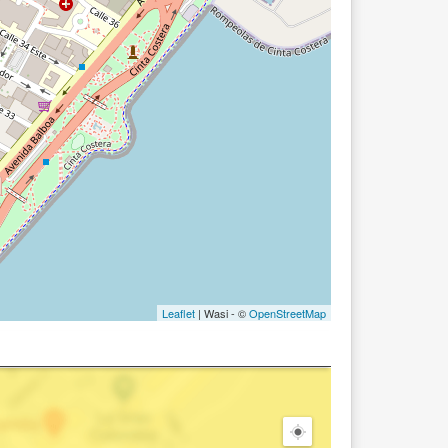
Leaflet
| Wasi - ©
OpenStreetMap