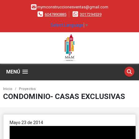
mymconstruccionesventas@gmail.com
6047890885
3017294539
Select Language
▼
MENÚ
Inicio
Proyectos
CONDOMINIO- CASAS EXCLUSIVAS
Mayo 23 de 2014