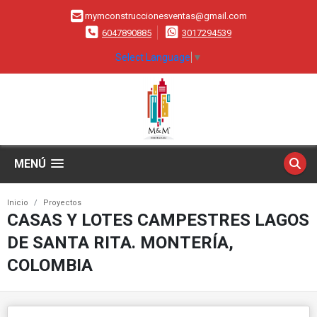
mymconstruccionesventas@gmail.com
6047890885
3017294539
Select Language
▼
MENÚ
Inicio
Proyectos
CASAS Y LOTES CAMPESTRES LAGOS
DE SANTA RITA. MONTERÍA,
COLOMBIA