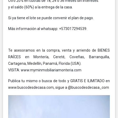
Otro 20% en cuotas de 18, 24 o 36 meses sin intereses.
y el saldo (60%) a la entrega de la casa.
Si ya tiene el lote se puede convenir el plan de pago.
Más información al whatsapp: +573017294539.
Te asesoramos en la compra, venta y arriendo de BIENES
RAÍCES en Montería, Cereté, Coveñas, Barranquilla,
Cartagena, Medellín, Panamá, Florida (USA).
VISITA: www.myminmobiliariamonteria.com
Publica tu mismo o busca de todo y GRATIS E ILIMITADO en
www.buscodesdecasa.com, sigue a @buscodesdecasa_com