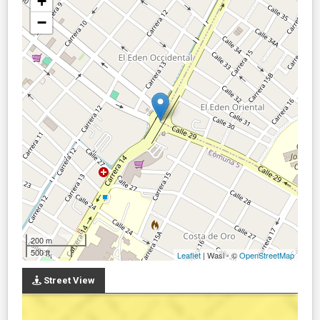
+
−
200 m
500 ft
Leaflet
| Wasi - ©
OpenStreetMap
Street View