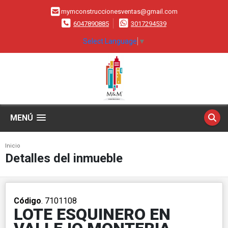
mymconstruccionesventas@gmail.com
6047890885
3017294539
Select Language
▼
MENÚ
Inicio
Detalles del inmueble
Código
. 7101108
LOTE ESQUINERO EN