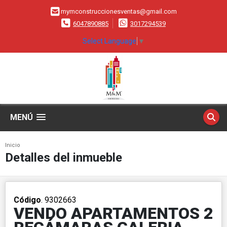
mymconstruccionesventas@gmail.com
6047890885
3017294539
Select Language
▼
MENÚ
Inicio
Detalles del inmueble
Código
. 9302663
VENDO APARTAMENTOS 2