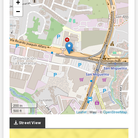
+
−
200 m
500 ft
Leaflet
| Wasi - ©
OpenStreetMap
Street View