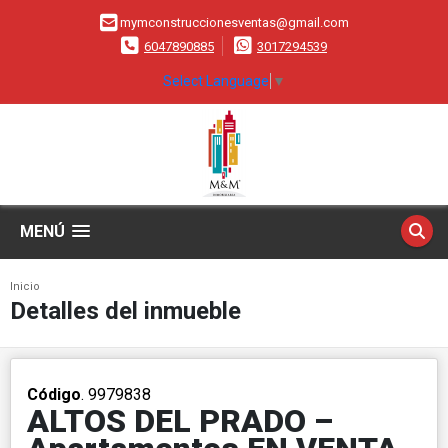
mymconstruccionesventas@gmail.com
6047890885
3017294539
Select Language
▼
MENÚ
Inicio
Detalles del inmueble
Código
. 9979838
ALTOS DEL PRADO –