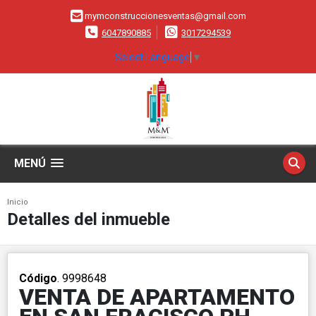
mymconstruccionesventas@gmail.com
6047890885
3017294539
Select Language
▼
MENÚ
Inicio
Detalles del inmueble
Código
. 9998648
VENTA DE APARTAMENTO