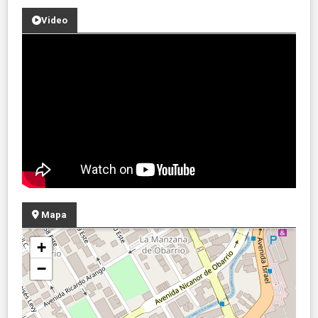
Video
Mapa
+
−