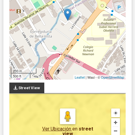
200 m
500 ft
Leaflet
| Wasi - ©
OpenStreetMap
Street View
Ver Ubicación
en
street
view