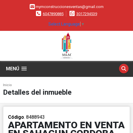
mymconstruccionesventas@gmail.com
6047890885
3017294539
Select Language
▼
MENÚ
Inicio
Detalles del inmueble
Código
. 8488943
APARTAMENTO EN VENTA