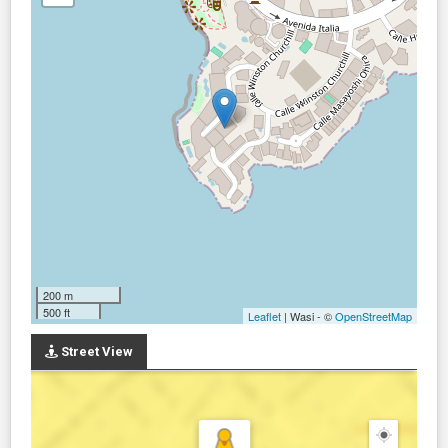
200 m
500 ft
Leaflet
| Wasi - ©
OpenStreetMap
Street View