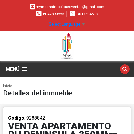
mymconstruccionesventas@gmail.com
6047890885
3017294539
Select Language
▼
MENÚ
Inicio
Detalles del inmueble
Código
. 9288842
VENTA APARTAMENTO