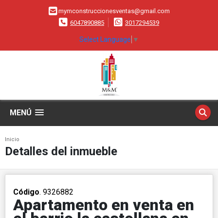
mymconstruccionesventas@gmail.com
6047890885
3017294539
Select Language
▼
MENÚ
Inicio
Detalles del inmueble
Código
. 9326882
Apartamento en venta en