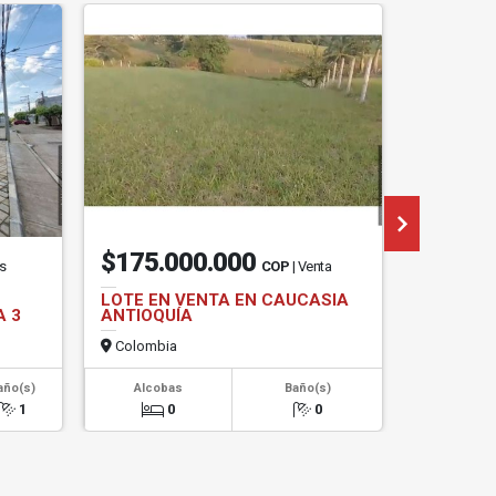
$175.000.000
$45.0
os
COP
| Venta
LOTE EN VENTA EN CAUCASIA
LOTE EN
A 3
ANTIOQUÍA
ANTERO
Colombia
Colombi
año(s)
Alcobas
Baño(s)
Alcob
1
0
0
0