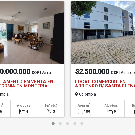
0.000.000
$2.500.000
COP
| Venta
COP
| Arriend
TAMENTO EN VENTA EN
LOCAL COMERCIAL EN
FORNIA EN MONTERIA
ARRIENDO B/ SANTA ELEN
mbia
Colombia
2
2
m
Alcobas
Baño(s)
Área m
Alcobas
B
6
4
3
100
0