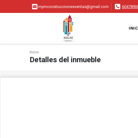
mymconstruccionesventas@gmail.com
6047890
INIC
Inicio
Detalles del inmueble