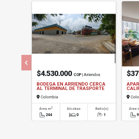
$4.530.000
$37
COP
| Arriendos
BODEGA EN ARRIENDO CERCA
APAR
AL TERMINAL DE TRASPORTE
CALI
Colombia
Colo
2
Área m
Alcobas
Baño(s)
Área 
244
0
1
9