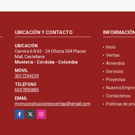
UBICACIÓN Y CONTACTO
INFORMACIÓ
UBICACIÓN
Inicio
Carrera 6 N 65 - 24 Oficina 504 Places
Ventas
Mall, Castellana
Montería - Córdoba - Colombia
Arriendos
MÓVIL
Servicios
3017294539
Proyectos
TELÉFONO
Nuestra Empre
6047890885
Contáctenos
EMAIL
mymconstruccionesventas@gmail.com
Políticas de pr
Facebook
X
Instagram