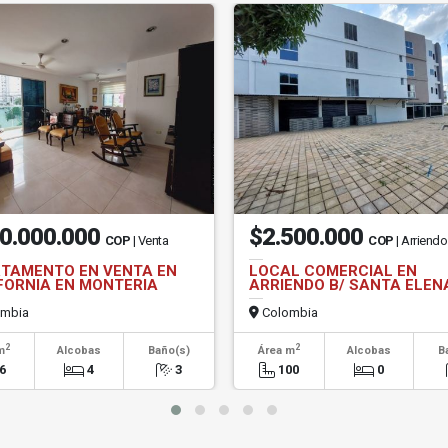
0.000.000
$2.500.000
COP
| Venta
COP
| Arriend
TAMENTO EN VENTA EN
LOCAL COMERCIAL EN
FORNIA EN MONTERIA
ARRIENDO B/ SANTA ELEN
mbia
Colombia
2
2
m
Alcobas
Baño(s)
Área m
Alcobas
B
6
4
3
100
0