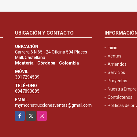
UBICACIÓN Y CONTACTO
INFORMACIÓ
UBICACIÓN
Inicio
Carrera 6 N 65 - 24 Oficina 504 Places
Ventas
Mall, Castellana
Montería - Córdoba - Colombia
Arriendos
MÓVIL
Servicios
3017294539
Proyectos
TELÉFONO
Nuestra Empre
6047890885
Contáctenos
EMAIL
mymconstruccionesventas@gmail.com
Políticas de pr
Facebook
X
Instagram