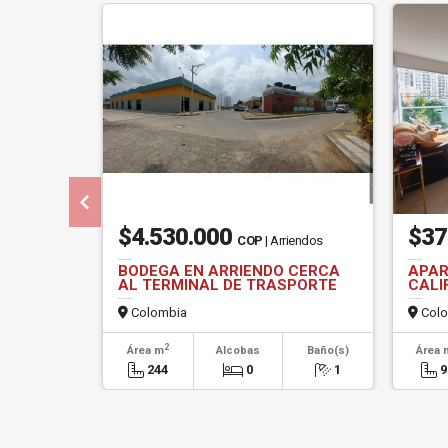
$4.530.000
$37
COP
| Arriendos
BODEGA EN ARRIENDO CERCA
APAR
AL TERMINAL DE TRASPORTE
CALI
Colombia
Colo
2
Área m
Alcobas
Baño(s)
Área 
244
0
1
9