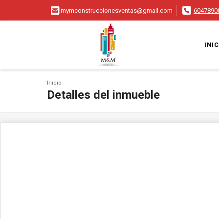
mymconstruccionesventas@gmail.com
6047890
INIC
Inicio
Detalles del inmueble