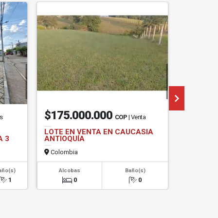
$175.000.000
$45.0
os
COP
| Venta
LOTE EN VENTA EN CAUCASIA
LOTE EN
A 3
ANTIOQUÍA
ANTERO
Colombia
Colombi
año(s)
Alcobas
Baño(s)
Alcob
1
0
0
0