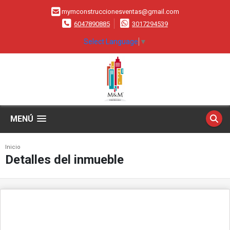
mymconstruccionesventas@gmail.com
6047890885
3017294539
Select Language
▼
MENÚ
Inicio
Detalles del inmueble