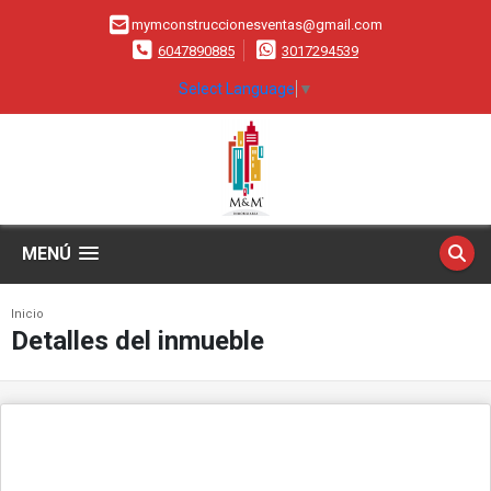
mymconstruccionesventas@gmail.com
6047890885
3017294539
Select Language
▼
MENÚ
Inicio
Detalles del inmueble