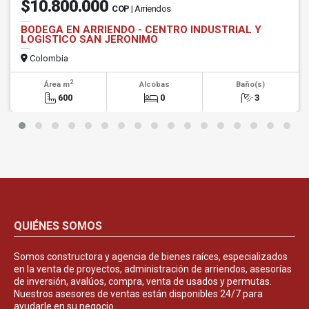
$10.800.000
COP
| Arriendos
BODEGA EN ARRIENDO - CENTRO INDUSTRIAL Y
LOGISTICO SAN JERONIMO
Colombia
2
Área m
Alcobas
Baño(s)
600
0
3
QUIÉNES SOMOS
Somos constructora y agencia de bienes raíces, especializados
en la venta de proyectos, administración de arriendos, asesorías
de inversión, avalúos, compra, venta de usados y permutas.
Nuestros asesores de ventas están disponibles 24/7 para
ayudarle en su negocio.