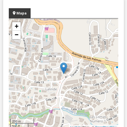
Mapa
+
−
200 m
500 ft
Leaflet
| Wasi - ©
OpenStreetMap