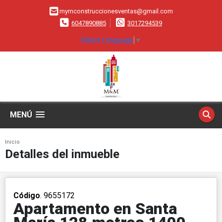
mymconstruccionesventas@gmail.com
6047890885
3017294539
Select Language
▼
MENÚ
Inicio
Detalles del inmueble
Código
. 9655172
Apartamento en Santa