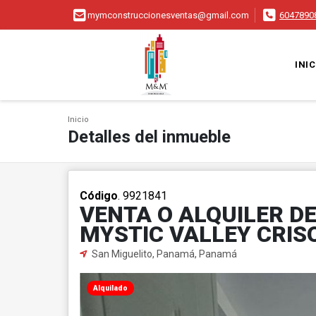
mymconstruccionesventas@gmail.com
6047890
INIC
Inicio
Detalles del inmueble
Código
. 9921841
VENTA O ALQUILER D
MYSTIC VALLEY CRIS
San Miguelito, Panamá, Panamá
Alquilado