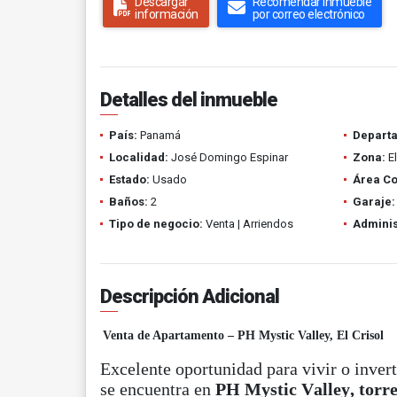
Descargar
Recomendar inmueble
información
por correo electrónico
Detalles del inmueble
País:
Panamá
Depart
Localidad:
José Domingo Espinar
Zona:
El
Estado:
Usado
Área Co
Baños:
2
Garaje:
Tipo de negocio:
Venta | Arriendos
Adminis
Descripción Adicional
Venta de Apartamento – PH Mystic Valley, El Crisol
Excelente oportunidad para vivir o invert
se encuentra en
PH Mystic Valley, torre 