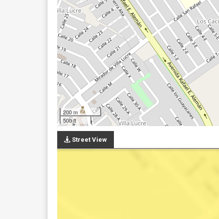
200 m
500 ft
Street View