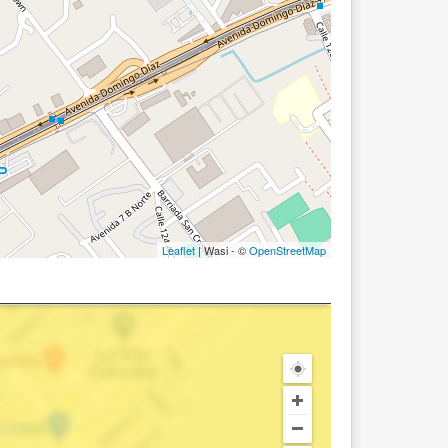
Leaflet
| Wasi - ©
OpenStreetMap