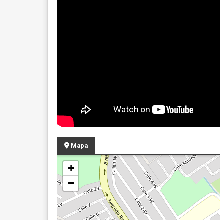
Mapa
+
−