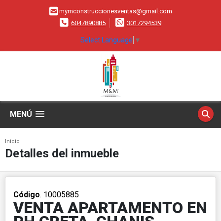
mymconstruccionesventas@gmail.com
6047890885
3017294539
Select Language
▼
MENÚ
Inicio
Detalles del inmueble
Código
. 10005885
VENTA APARTAMENTO EN