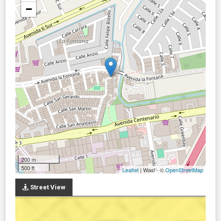
−
200 m
500 ft
Leaflet
| Wasi - ©
OpenStreetMap
Street View