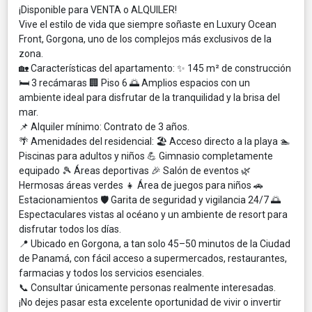
¡Disponible para VENTA o ALQUILER!
Vive el estilo de vida que siempre soñaste en Luxury Ocean
Front, Gorgona, uno de los complejos más exclusivos de la
zona.
🏡 Características del apartamento: ✨ 145 m² de construcción
🛏️ 3 recámaras 🏢 Piso 6 🌅 Amplios espacios con un
ambiente ideal para disfrutar de la tranquilidad y la brisa del
mar.
📌 Alquiler mínimo: Contrato de 3 años.
🌴 Amenidades del residencial: 🏖️ Acceso directo a la playa 🏊
Piscinas para adultos y niños 💪 Gimnasio completamente
equipado 🎾 Áreas deportivas 🎉 Salón de eventos 🌿
Hermosas áreas verdes 👧 Área de juegos para niños 🚗
Estacionamientos 🛡️ Garita de seguridad y vigilancia 24/7 🌅
Espectaculares vistas al océano y un ambiente de resort para
disfrutar todos los días.
📍 Ubicado en Gorgona, a tan solo 45–50 minutos de la Ciudad
de Panamá, con fácil acceso a supermercados, restaurantes,
farmacias y todos los servicios esenciales.
📞 Consultar únicamente personas realmente interesadas.
¡No dejes pasar esta excelente oportunidad de vivir o invertir