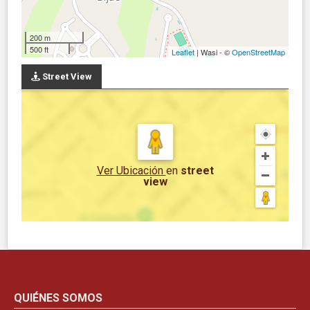
200 m
500 ft
Leaflet
| Wasi - ©
OpenStreetMap
Street View
Ver Ubicación
en
street
view
QUIÉNES SOMOS