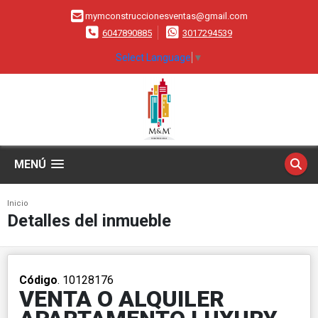
mymconstruccionesventas@gmail.com
6047890885
3017294539
Select Language
▼
MENÚ
Inicio
Detalles del inmueble
Código
. 10128176
VENTA O ALQUILER