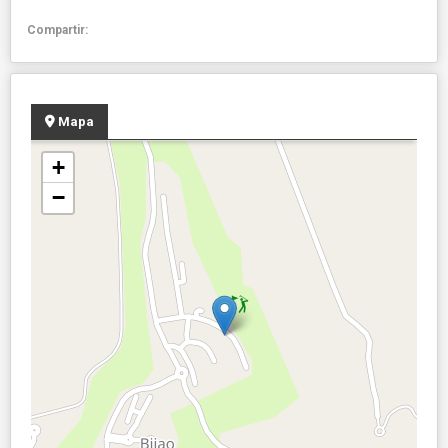
Compartir:
Mapa
+
−