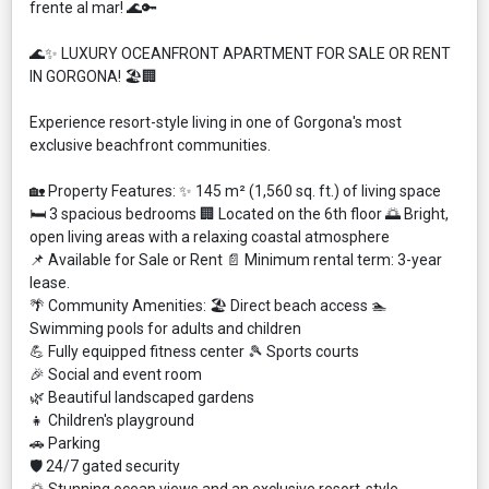
frente al mar! 🌊🔑
🌊✨ LUXURY OCEANFRONT APARTMENT FOR SALE OR RENT
IN GORGONA! 🏖️🏢
Experience resort-style living in one of Gorgona's most
exclusive beachfront communities.
🏡 Property Features: ✨ 145 m² (1,560 sq. ft.) of living space
🛏️ 3 spacious bedrooms 🏢 Located on the 6th floor 🌅 Bright,
open living areas with a relaxing coastal atmosphere
📌 Available for Sale or Rent 📄 Minimum rental term: 3-year
lease.
🌴 Community Amenities: 🏖️ Direct beach access 🏊
Swimming pools for adults and children
💪 Fully equipped fitness center 🎾 Sports courts
🎉 Social and event room
🌿 Beautiful landscaped gardens
👧 Children's playground
🚗 Parking
🛡️ 24/7 gated security
🌅 Stunning ocean views and an exclusive resort-style.