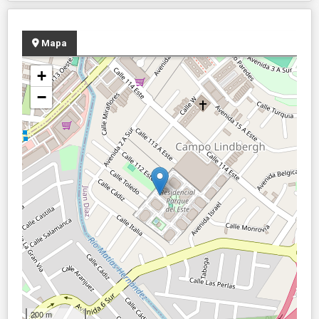
Mapa
+
−
200 m