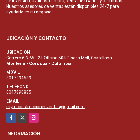
de inversión, avalúos, compra, venta de usados y permutas.
Nuestros asesores de ventas están disponibles 24/7 para
ayudarle en su negocio.
UBICACIÓN Y CONTACTO
UBICACIÓN
Carrera 6 N 65 - 24 Oficina 504 Places Mall, Castellana
Montería - Córdoba - Colombia
MÓVIL
3017294539
TELÉFONO
6047890885
EMAIL
mymconstruccionesventas@gmail.com
Facebook
X
Instagram
INFORMACIÓN