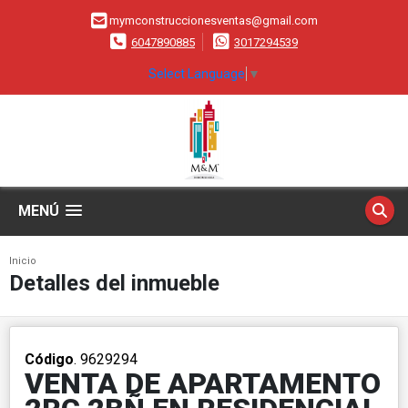
mymconstruccionesventas@gmail.com
6047890885
3017294539
Select Language
▼
MENÚ
Inicio
Detalles del inmueble
Código
. 9629294
VENTA DE APARTAMENTO