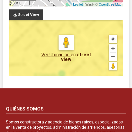
500 ft
Leaflet
| Wasi - ©
OpenStreetMap
Street View
Ver Ubicación
en
street
view
QUIÉNES SOMOS
Somos constructora y agencia de bienes raíces, especializados
en la venta de proyectos, administración de arriendos, asesorías