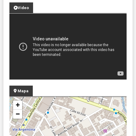
Video
Mapa
+
−