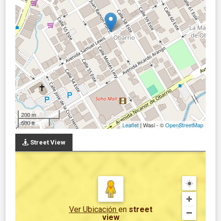
200 m
500 ft
Leaflet
| Wasi - ©
OpenStreetMap
Street View
Ver Ubicación
en
street
view