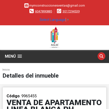
mymconstruccionesventas@gmail.com
6047890885
3017294539
Select Language
▼
MENÚ
Inicio
Detalles del inmueble
Código
. 9965455
VENTA DE APARTAMENTO