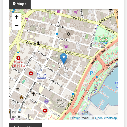
Mapa
+
−
200 m
500 ft
Leaflet
| Wasi - ©
OpenStreetMap