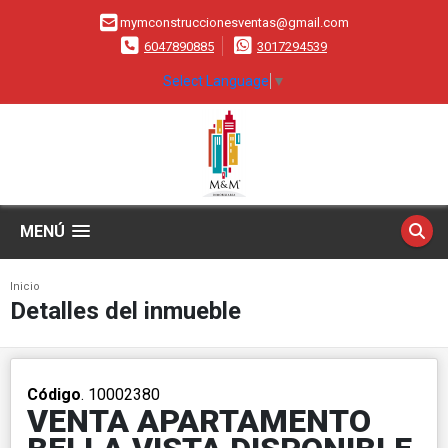
mymconstruccionesventas@gmail.com
6047890885
3017294539
Select Language
▼
MENÚ
Inicio
Detalles del inmueble
Código
. 10002380
VENTA APARTAMENTO