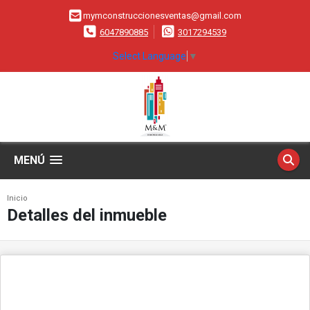
mymconstruccionesventas@gmail.com
6047890885
3017294539
Select Language
▼
MENÚ
Inicio
Detalles del inmueble