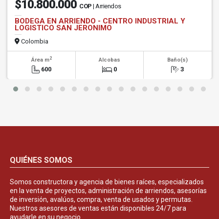
$10.800.000
COP
| Arriendos
BODEGA EN ARRIENDO - CENTRO INDUSTRIAL Y
LOGISTICO SAN JERONIMO
Colombia
2
Área m
Alcobas
Baño(s)
600
0
3
QUIÉNES SOMOS
Somos constructora y agencia de bienes raíces, especializados
en la venta de proyectos, administración de arriendos, asesorías
de inversión, avalúos, compra, venta de usados y permutas.
Nuestros asesores de ventas están disponibles 24/7 para
ayudarle en su negocio.