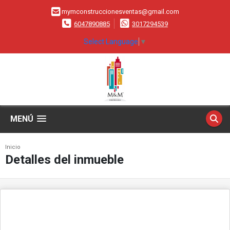
mymconstruccionesventas@gmail.com
6047890885
3017294539
Select Language
▼
MENÚ
Inicio
Detalles del inmueble