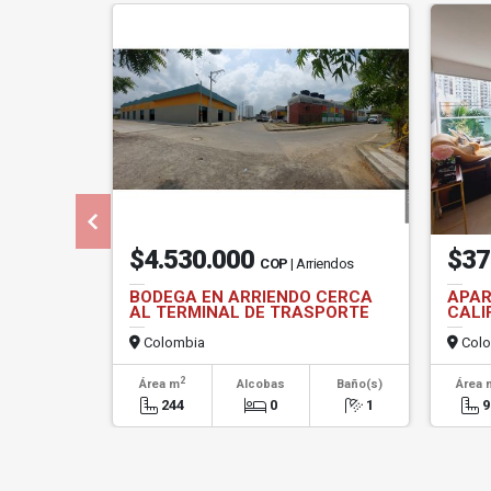
$4.530.000
$37
COP
| Arriendos
BODEGA EN ARRIENDO CERCA
APAR
AL TERMINAL DE TRASPORTE
CALI
Colombia
Colo
2
Área m
Alcobas
Baño(s)
Área 
244
0
1
9