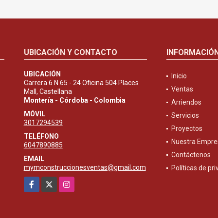
UBICACIÓN Y CONTACTO
INFORMACIÓ
UBICACIÓN
Inicio
Carrera 6 N 65 - 24 Oficina 504 Places
Ventas
Mall, Castellana
Montería - Córdoba - Colombia
Arriendos
MÓVIL
Servicios
3017294539
Proyectos
TELÉFONO
Nuestra Empre
6047890885
Contáctenos
EMAIL
mymconstruccionesventas@gmail.com
Políticas de pr
Facebook
X
Instagram