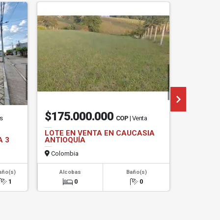
$175.000.000
$45.0
os
COP
| Venta
LOTE EN VENTA EN CAUCASIA
LOTE EN
A 3
ANTIOQUÍA
ANTERO
Colombia
Colombi
año(s)
Alcobas
Baño(s)
Alcob
1
0
0
0