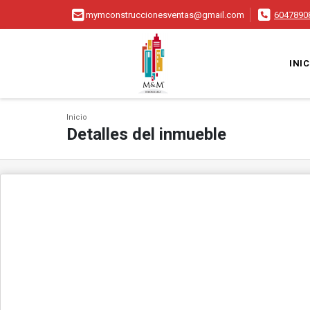
mymconstruccionesventas@gmail.com
6047890
INIC
Inicio
Detalles del inmueble