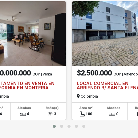
0.000.000
$2.500.000
COP
| Venta
COP
| Arriend
TAMENTO EN VENTA EN
LOCAL COMERCIAL EN
FORNIA EN MONTERIA
ARRIENDO B/ SANTA ELEN
mbia
Colombia
2
2
m
Alcobas
Baño(s)
Área m
Alcobas
B
6
4
3
100
0