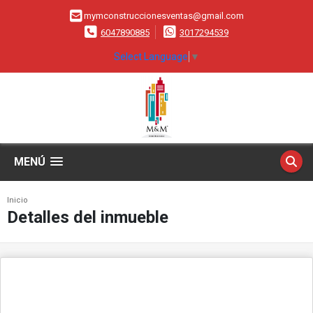
mymconstruccionesventas@gmail.com
6047890885
3017294539
Select Language
▼
MENÚ
Inicio
Detalles del inmueble