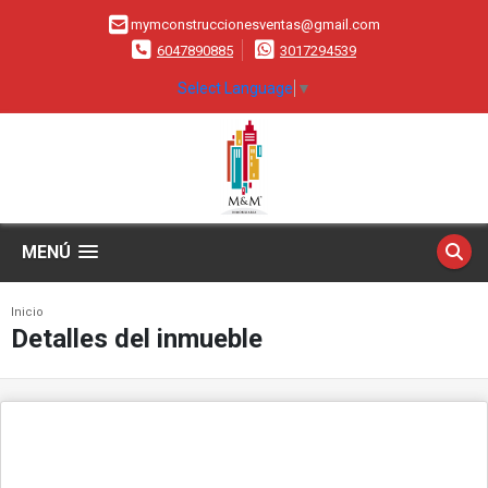
mymconstruccionesventas@gmail.com
6047890885
3017294539
Select Language
▼
MENÚ
Inicio
Detalles del inmueble