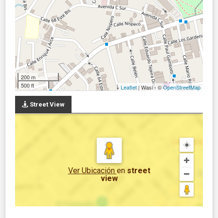
200 m
500 ft
Leaflet
| Wasi - ©
OpenStreetMap
Street View
Ver Ubicación
en
street
view