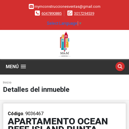
mymconstruccionesventas@gmail.com
6047890885
3017294539
Select Language
▼
MENÚ
Inicio
Detalles del inmueble
Código
. 9036467
APARTAMENTO OCEAN