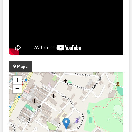
Mapa
+
−