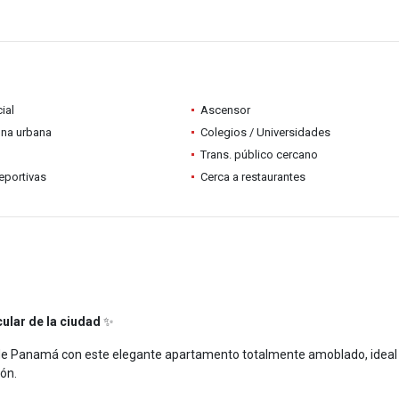
ial
Ascensor
ona urbana
Colegios / Universidades
Trans. público cercano
eportivas
Cerca a restaurantes
ular de la ciudad
✨
s de Panamá con este elegante apartamento totalmente amoblado, ideal
ón.