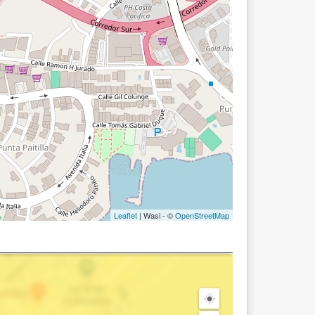
Leaflet
| Wasi - ©
OpenStreetMap