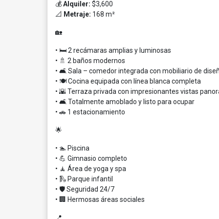
💰
Alquiler:
$3,600
📐
Metraje:
168 m²
🏡
• 🛏️ 2 recámaras amplias y luminosas
• 🚿 2 baños modernos
• 🛋️ Sala – comedor integrada con mobiliario de dise
• 🍽️ Cocina equipada con línea blanca completa
• 🌇 Terraza privada con impresionantes vistas panor
• 🛋️ Totalmente amoblado y listo para ocupar
• 🚗 1 estacionamiento
🌟
• 🏊 Piscina
• 💪 Gimnasio completo
• 🧘 Área de yoga y spa
• 🛝 Parque infantil
• 🛡️ Seguridad 24/7
• 🏢 Hermosas áreas sociales
📍