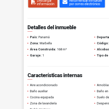
Descargar
Recomendar inmueble
información
por correo electrónico
Detalles del inmueble
País:
Panamá
Depart
Zona:
Marbella
Código:
Área Construida:
168 m²
Alcobas
Garaje:
1
Tipo de
Características internas
Aire acondicionado
Amobla
Baño auxiliar
Baño en 
Cocina equipada
Suelo de
Zona de lavandería
Despen