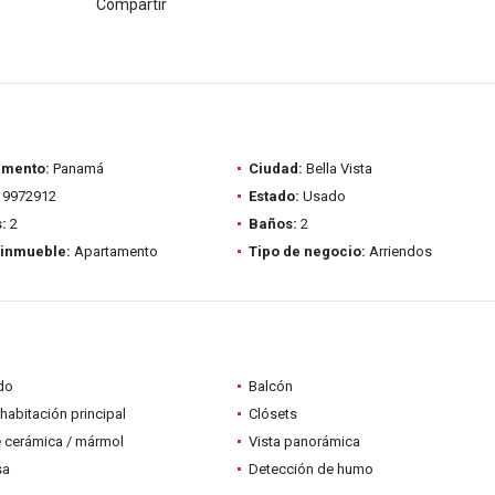
Compartir
amento:
Panamá
Ciudad:
Bella Vista
9972912
Estado:
Usado
:
2
Baños:
2
 inmueble:
Apartamento
Tipo de negocio:
Arriendos
do
Balcón
habitación principal
Clósets
 cerámica / mármol
Vista panorámica
sa
Detección de humo