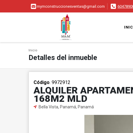
mymconstruccionesventas@gmail.com
6047890
INIC
Inicio
Detalles del inmueble
Código
. 9972912
ALQUILER APARTAM
168M2 MLD
Bella Vista, Panamá, Panamá