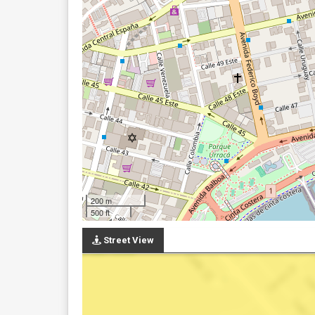
200 m
500 ft
Street View