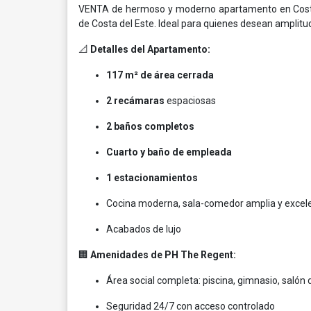
VENTA de hermoso y moderno apartamento en Costa
de Costa del Este. Ideal para quienes desean amplitud
📐
Detalles del Apartamento:
117 m² de área cerrada
2 recámaras
espaciosas
2 baños completos
Cuarto y baño de empleada
1 estacionamientos
Cocina moderna, sala-comedor amplia y excele
Acabados de lujo
🏢
Amenidades de PH The Regent:
Área social completa: piscina, gimnasio, salón
Seguridad 24/7 con acceso controlado