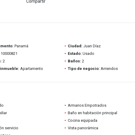
Compartir
amento:
Panamá
Ciudad:
Juan Díaz
10000821
Estado:
Usado
:
2
Baños:
2
 inmueble:
Apartamento
Tipo de negocio:
Arriendos
do
Armarios Empotrados
iliar
Baño en habitación principal
Cocina equipada
ón servicio
Vista panorámica