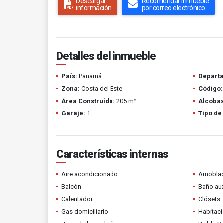
Descargar
Recomendar inmueble
información
por correo electrónico
Detalles del inmueble
País:
Panamá
Depart
Zona:
Costa del Este
Código:
Área Construida:
205 m²
Alcobas
Garaje:
1
Tipo de
Características internas
Aire acondicionado
Amobla
Balcón
Baño aux
Calentador
Clósets
Gas domiciliario
Habitaci