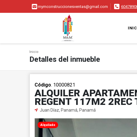
mymconstruccionesventas@gmail.com
6047890
INIC
Inicio
Detalles del inmueble
Código
. 10000821
ALQUILER APARTAMEN
REGENT 117M2 2REC 
Juan Díaz, Panamá, Panamá
Alquilado