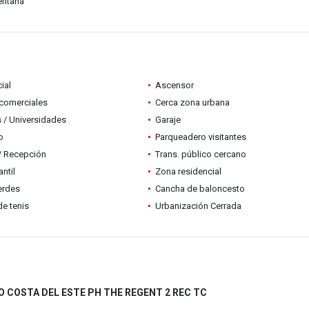
entana
ial
Ascensor
comerciales
Cerca zona urbana
 / Universidades
Garaje
o
Parqueadero visitantes
 / Recepción
Trans. público cercano
ntil
Zona residencial
erdes
Cancha de baloncesto
e tenis
Urbanización Cerrada
 COSTA DEL ESTE PH THE REGENT 2 REC TC