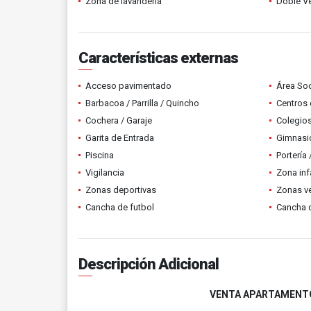
Zona de lavandería
Doble V
Características externas
Acceso pavimentado
Área Soc
Barbacoa / Parrilla / Quincho
Centros 
Cochera / Garaje
Colegios
Garita de Entrada
Gimnasi
Piscina
Portería
Vigilancia
Zona infa
Zonas deportivas
Zonas v
Cancha de futbol
Cancha d
Descripción Adicional
VENTA APARTAMENTO