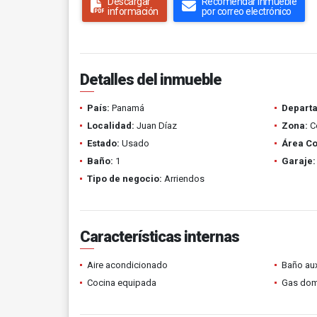
Descargar
Recomendar inmueble
información
por correo electrónico
Detalles del inmueble
País:
Panamá
Depart
Localidad:
Juan Díaz
Zona:
Co
Estado:
Usado
Área Co
Baño:
1
Garaje:
Tipo de negocio:
Arriendos
Características internas
Aire acondicionado
Baño aux
Cocina equipada
Gas domi