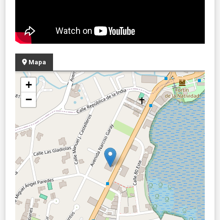
Mapa
+
−