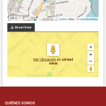
200 m
500 ft
Leaflet
| Wasi - ©
OpenStreetMap
Street View
Ver Ubicación
en
street
view
QUIÉNES SOMOS