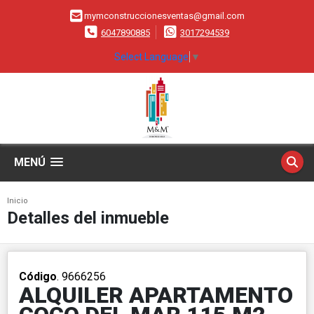
mymconstruccionesventas@gmail.com
6047890885
3017294539
Select Language
▼
MENÚ
Inicio
Detalles del inmueble
Código
. 9666256
ALQUILER APARTAMENTO