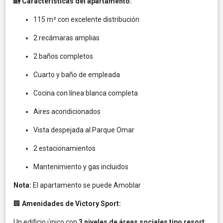
🏡
Características del apartamento:
115 m² con excelente distribución
2 recámaras amplias
2 baños completos
Cuarto y baño de empleada
Cocina con línea blanca completa
Aires acondicionados
Vista despejada al Parque Omar
2 estacionamientos
Mantenimiento y gas incluidos
Nota:
El apartamento se puede Amoblar
🏢
Amenidades de Victory Sport:
Un edificio único con
3 niveles de áreas sociales tipo resort
: