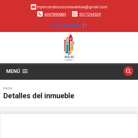
mymconstruccionesventas@gmail.com
6047890885
3017294539
Select Language
▼
MENÚ
Inicio
Detalles del inmueble