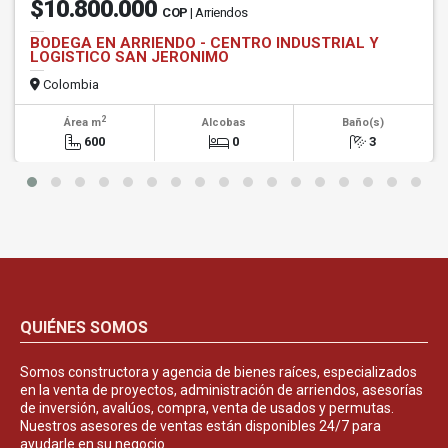
$10.800.000
COP
| Arriendos
BODEGA EN ARRIENDO - CENTRO INDUSTRIAL Y
LOGISTICO SAN JERONIMO
Colombia
2
Área m
Alcobas
Baño(s)
600
0
3
QUIÉNES SOMOS
Somos constructora y agencia de bienes raíces, especializados
en la venta de proyectos, administración de arriendos, asesorías
de inversión, avalúos, compra, venta de usados y permutas.
Nuestros asesores de ventas están disponibles 24/7 para
ayudarle en su negocio.