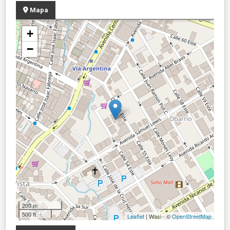
Mapa
+
−
200 m
500 ft
Leaflet
| Wasi - ©
OpenStreetMap