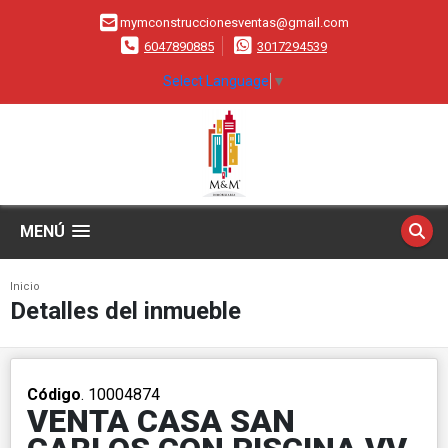
mymconstruccionesventas@gmail.com
6047890885
3017294539
Select Language
▼
MENÚ
Inicio
Detalles del inmueble
Código
. 10004874
VENTA CASA SAN