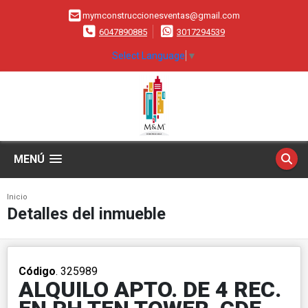
mymconstruccionesventas@gmail.com
6047890885
3017294539
Select Language
▼
MENÚ
Inicio
Detalles del inmueble
Código
. 325989
ALQUILO APTO. DE 4 REC.