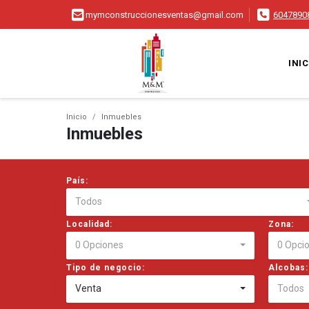
mymconstruccionesventas@gmail.com
6047890
INIC
Inicio
Inmuebles
Inmuebles
País:
Todos
Localidad:
Zona:
0 Opciones
0 Opci
Tipo de negocio:
Alcobas:
Venta
Todos