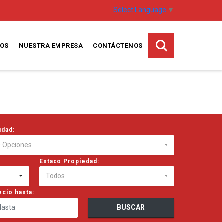
Select Language
▼
TOS
NUESTRA EMPRESA
CONTÁCTENOS
udad:
0 Opciones
Estado Propiedad:
Todos
ecio hasta:
BUSCAR