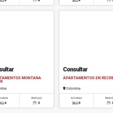
4
4
4
sultar
Consultar
TAMENTOS MONTANA
APARTAMENTOS EN RECR
ER
mbia
Colombia
lcobas
Baño(s)
Alcobas
Baño(
4
5
0