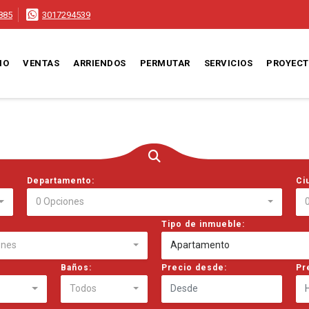
885
3017294539
IO
VENTAS
ARRIENDOS
PERMUTAR
SERVICIOS
PROYEC
Departamento:
Ci
0 Opciones
Tipo de inmueble:
ones
Apartamento
Baños:
Precio desde:
Pr
Todos