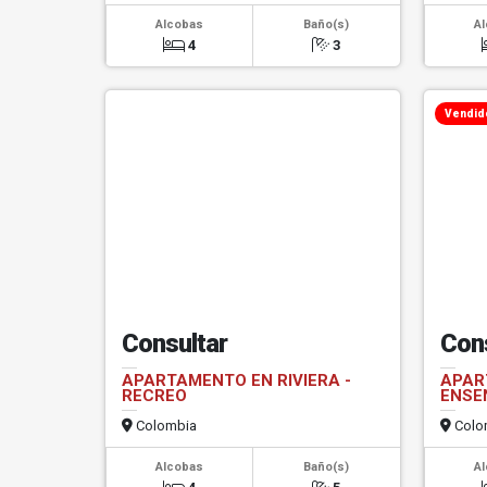
Alcobas
Baño(s)
A
4
3
Vendid
Consultar
Con
APARTAMENTO EN RIVIERA -
APAR
RECREO
ENSE
Colombia
Colo
Alcobas
Baño(s)
A