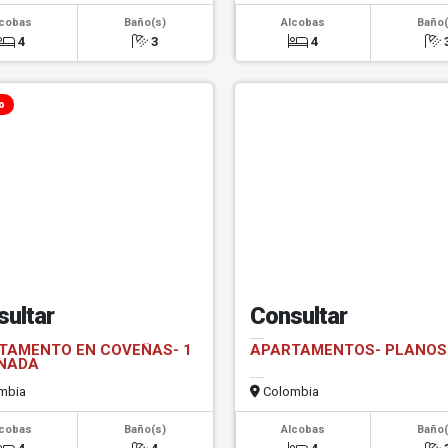
lcobas
Baño(s)
Alcobas
Baño(
4
3
4
o
sultar
Consultar
TAMENTO EN COVEÑAS- 1
APARTAMENTOS- PLANOS
NADA
mbia
Colombia
lcobas
Baño(s)
Alcobas
Baño(