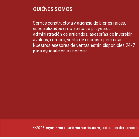
QUIÉNES SOMOS
Somos constructora y agencia de bienes raíces,
especializados en la venta de proyectos,
administración de arriendos, asesorías de inversión,
avalúos, compra, venta de usados y permutas.
Nuestros asesores de ventas están disponibles 24/7
para ayudarle en su negocio.
©2026
myminmobiliariamonteria.com
, todos los derechos r