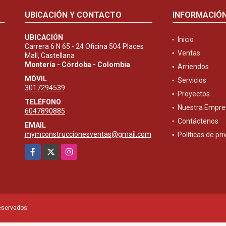
UBICACIÓN Y CONTACTO
INFORMACIÓ
UBICACIÓN
Inicio
Carrera 6 N 65 - 24 Oficina 504 Places
Ventas
Mall, Castellana
Montería - Córdoba - Colombia
Arriendos
MÓVIL
Servicios
3017294539
Proyectos
TELÉFONO
Nuestra Empre
6047890885
Contáctenos
EMAIL
mymconstruccionesventas@gmail.com
Políticas de pr
Facebook
X
Instagram
eservados.