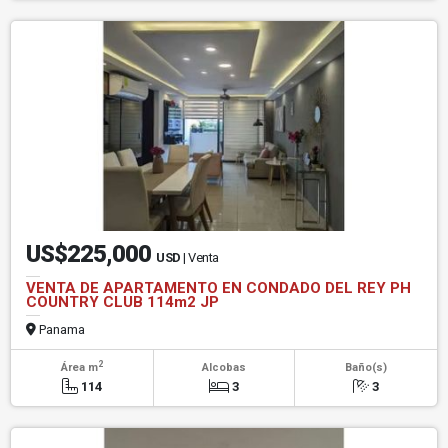
US$225,000
USD
| Venta
VENTA DE APARTAMENTO EN CONDADO DEL REY PH
COUNTRY CLUB 114m2 JP
Panama
2
Área m
Alcobas
Baño(s)
114
3
3