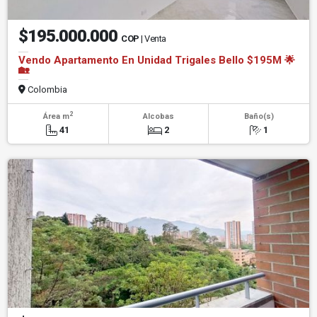
$195.000.000
COP
| Venta
Vendo Apartamento En Unidad Trigales Bello $195M 🌟
🏡
Colombia
2
Área m
Alcobas
Baño(s)
41
2
1