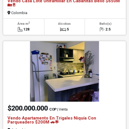
Vendo Casa Lote Unifamiliar En Cabañitas Bello $650M
🏡🚪
Colombia
2
Área m
Alcobas
Baño(s)
128
5
2.5
$200.000.000
COP
| Venta
Vendo Apartamento En Trigales Niquía Con
Parqueadero $200M 🚗🌟