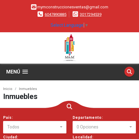
mymconstruccionesventas@gmail.com
6047890885
3017294539
Select Language
▼
MENÚ
Inicio
Inmuebles
Inmuebles
País:
Departamento:
Todos
0 Opciones
Ciudad:
Localidad: