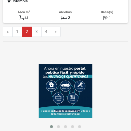
Colombia
2
Área m
Alcobas
Baño(s)
41
2
1
Anterior
Siguiente
«
1
2
3
4
»