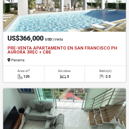
US$366,000
USD
| Venta
PRE-VENTA APARTAMENTO EN SAN FRANCISCO PH
AURORA 3REC + CBE
Panama
2
Área m
Alcobas
Baño(s)
120
3
2.5