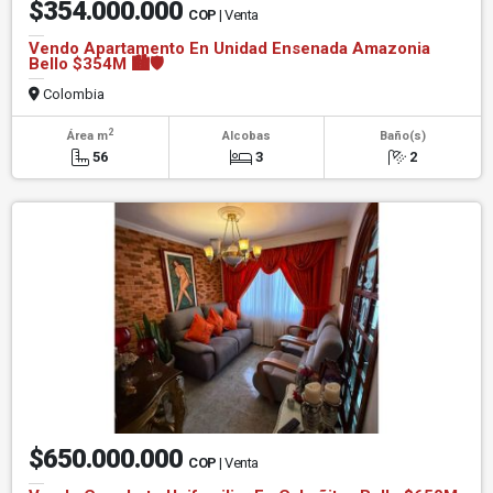
$354.000.000
COP
| Venta
Vendo Apartamento En Unidad Ensenada Amazonia
Bello $354M 🏙️🛡️
Colombia
2
Área m
Alcobas
Baño(s)
56
3
2
$650.000.000
COP
| Venta