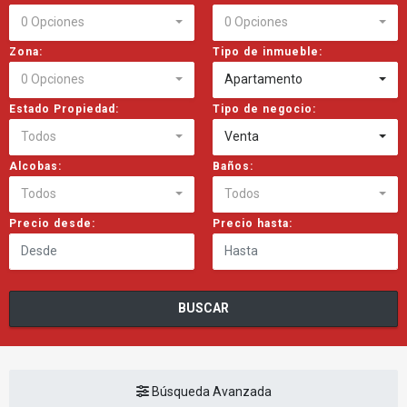
0 Opciones
0 Opciones
Zona:
Tipo de inmueble:
0 Opciones
Apartamento
Estado Propiedad:
Tipo de negocio:
Todos
Venta
Alcobas:
Baños:
Todos
Todos
Precio desde:
Precio hasta:
BUSCAR
Búsqueda Avanzada