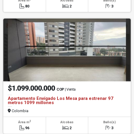
Área m
Alcobas
Baño(s)
80
2
3
$1.099.000.000
COP
| Venta
Apartamento Envígado Los Mesa para estrenar 97
metros 1099 millones
Colombia
2
Área m
Alcobas
Baño(s)
96
2
3