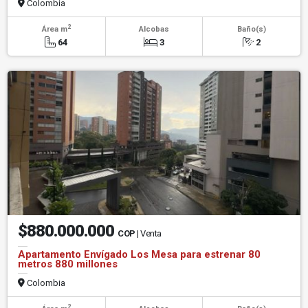
Colombia
2
Área m
Alcobas
Baño(s)
64
3
2
$880.000.000
COP
| Venta
Apartamento Envígado Los Mesa para estrenar 80
metros 880 millones
Colombia
2