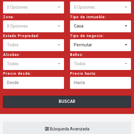
0 Opciones
0 Opciones
Zona:
Tipo de inmueble:
0 Opciones
Casa
Estado Propiedad:
Tipo de negocio:
Todos
Permutar
Alcobas:
Baños:
Todos
Todos
Precio desde:
Precio hasta:
BUSCAR
Búsqueda Avanzada