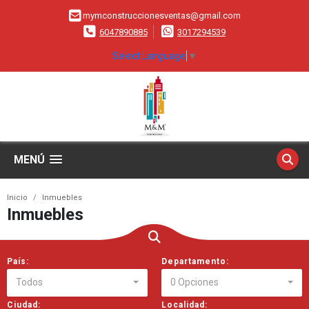
mymconstruccionesventas@gmail.com
6047890885
3017294539
Select Language
▼
MENÚ
Inicio
Inmuebles
Inmuebles
País:
Departamento:
Todos
0 Opciones
Ciudad:
Localidad: